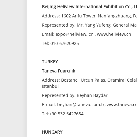
Beijing Heliview International Exhibition Co., L
Address: 1602 Anfu Tower, Nanfangzhuang, Feng
Represented by: Mr. Yang Yufeng, General M
Email: expo@heliview. cn , www.heliview.cn
Tel: 010-67620925
TURKEY
Taneva Fuarcılık
Address: Bostancı, Urcun Palas, Oramiral Celal
İstanbul
Represented by: Beyhan Baydar
E-mail: beyhan@taneva.com.tr, www.taneva.co
Tel:+90 532 6427654
HUNGARY