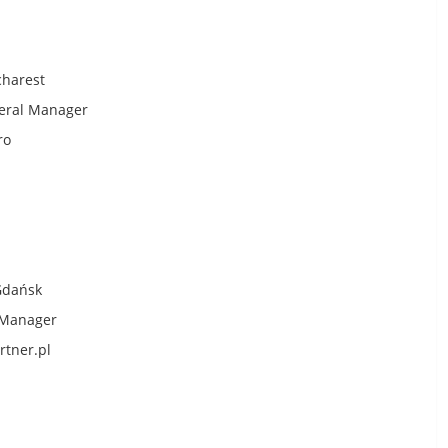
charest
neral Manager
po.ro
 Gdańsk
 Manager
rtner.pl