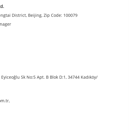
td.
tai District, Beijing, Zip Code: 100079
anager
 Eyiceoğlu Sk No:5 Apt. B Blok D:1, 34744 Kadıköy/
m.tr,