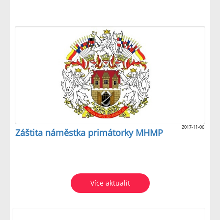
2017-11-06
Záštita náměstka primátorky MHMP
Více aktualit