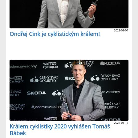
2022-02-04
Ondřej Cink je cyklistickým králem!
2022-01-12
Králem cyklistiky 2020 vyhlášen Tomáš
Bábek