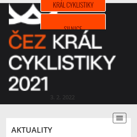
KRÁL CYKLISTIKY
SILNICE
HORSKÁ KOLA
DRÁHA
3. 2. 2022
BIKROS
Toggle
navigati
AKTUALITY