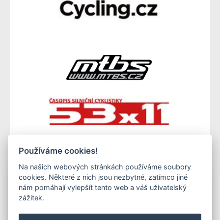
Používáme cookies!
Na našich webových stránkách používáme soubory
cookies. Některé z nich jsou nezbytné, zatímco jiné
nám pomáhají vylepšít tento web a váš uživatelský
Copyright © Všechna práva vyhrazena. 1996-2026
zážitek.
ABF a.s.
PVA a.s.
PVA EXPO, a.s.
Kontakty
Ochrana osobních údajů
Mapa stránek