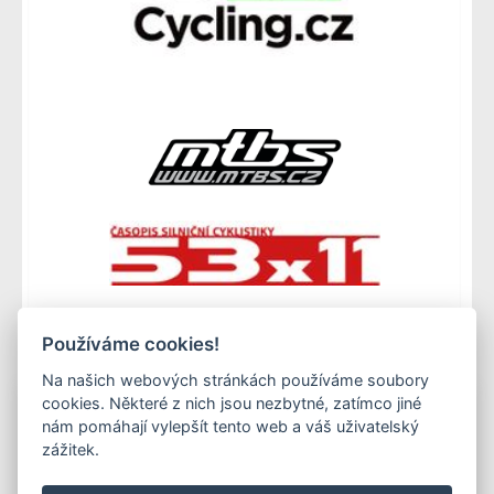
Používáme cookies!
Na našich webových stránkách používáme soubory
cookies. Některé z nich jsou nezbytné, zatímco jiné
nám pomáhají vylepšít tento web a váš uživatelský
Copyright © Všechna práva vyhrazena. 1996-2026
zážitek.
ABF a.s.
PVA a.s.
PVA EXPO, a.s.
Kontakty
Ochrana osobních údajů
Mapa stránek