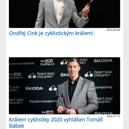
2022-02-04
Ondřej Cink je cyklistickým králem!
2022-01-12
Králem cyklistiky 2020 vyhlášen Tomáš
Bábek