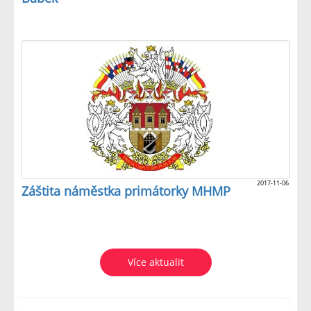
2017-11-06
Záštita náměstka primátorky MHMP
Více aktualit